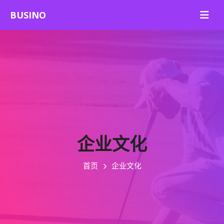
企业文化
首页
企业文化