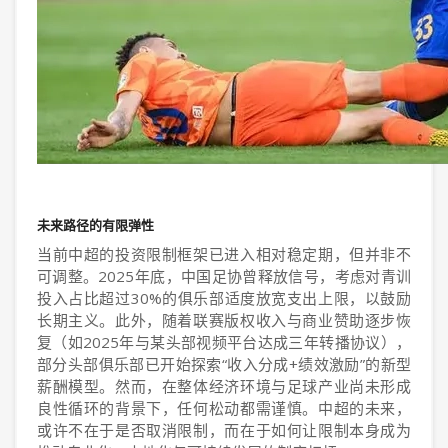
未来路径的有限弹性
当前中超的投资限制框架已进入相对稳定期，但并非不
可调整。2025年底，中国足协曾释放信号，考虑对青训
投入占比超过30%的俱乐部适度放宽支出上限，以鼓励
长期主义。此外，随着联赛版权收入与商业赞助逐步恢
复（如2025年与某头部视频平台达成三年转播协议），
部分头部俱乐部已开始探索“收入分成+绩效激励”的新型
薪酬模型。然而，在整体经济环境与足球产业尚未形成
良性循环的背景下，任何松动都需谨慎。中超的未来，
或许不在于是否取消限制，而在于如何让限制本身成为