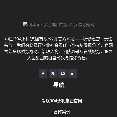
中国·304永利(集团有限公司)·官方网站——稳健经营，责任
有为。我们始终履行企业社会责任与可持续发展承诺，官网
为您呈现财务概览、治理架构、团队风采及在线服务，彰显
大型集团的担当形象与信赖价值。
导航
发现
304永利集团官网
合作实例