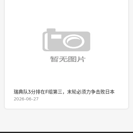
瑞典队3分排在F组第三，末轮必须力争击败日本
2026-06-27