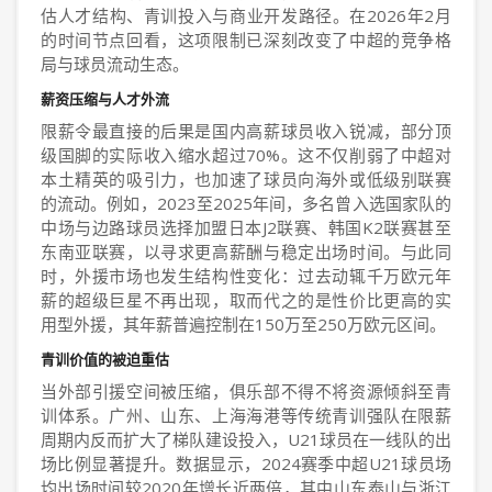
估人才结构、青训投入与商业开发路径。在2026年2月
的时间节点回看，这项限制已深刻改变了中超的竞争格
局与球员流动生态。
薪资压缩与人才外流
限薪令最直接的后果是国内高薪球员收入锐减，部分顶
级国脚的实际收入缩水超过70%。这不仅削弱了中超对
本土精英的吸引力，也加速了球员向海外或低级别联赛
的流动。例如，2023至2025年间，多名曾入选国家队的
中场与边路球员选择加盟日本J2联赛、韩国K2联赛甚至
东南亚联赛，以寻求更高薪酬与稳定出场时间。与此同
时，外援市场也发生结构性变化：过去动辄千万欧元年
薪的超级巨星不再出现，取而代之的是性价比更高的实
用型外援，其年薪普遍控制在150万至250万欧元区间。
青训价值的被迫重估
当外部引援空间被压缩，俱乐部不得不将资源倾斜至青
训体系。广州、山东、上海海港等传统青训强队在限薪
周期内反而扩大了梯队建设投入，U21球员在一线队的出
场比例显著提升。数据显示，2024赛季中超U21球员场
均出场时间较2020年增长近两倍，其中山东泰山与浙江