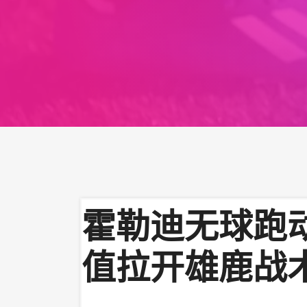
霍勒迪无球跑
值拉开雄鹿战