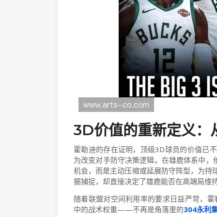
3D价值的重新定义：
霍勒迪的存在证明，顶级3D球员的价值已
为改变对手防守决策逻辑。在雄鹿体系中，他
机会，而是主动压缩或延展防守阵型，为持
据捕捉，却直接决定了雄鹿能否在高端局维
随着联盟对空间利用率的要求日益严苛，霍
中的战术权重——不再是角落里的
304永利