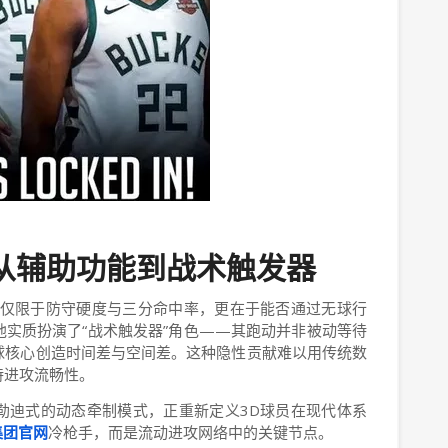
从辅助功能到战术触发器
不仅限于防守硬度与三分命中率，更在于能否通过无球行
实质扮演了“战术触发器”角色——其跑动并非被动等待
球核心创造时间差与空间差。这种隐性贡献难以用传统数
持进攻流畅性。
勒迪式的动态牵制模式，正重新定义3D球员在现代体系
集团官网
冷枪手，而是流动进攻网络中的关键节点。