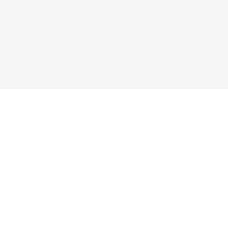
邮箱订阅
路2号
提交