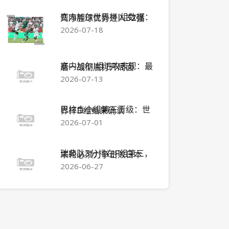
塞内加尔世界杯I组数据：凭净胜球优势进入32强
2026-07-18
塞内加尔I组进攻表现：最后一战彻底打开局面
2026-07-13
巴拉圭小组第三晋级：世界杯D组结果确认
2026-07-01
瑞典队3分排在F组第三，末轮必须力争击败日本
2026-06-27