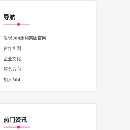
导航
发现
304永利集团官网
合作实例
企业文化
服务方向
加入
304
热门资讯