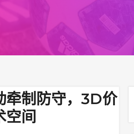
动牵制防守，3D价
术空间