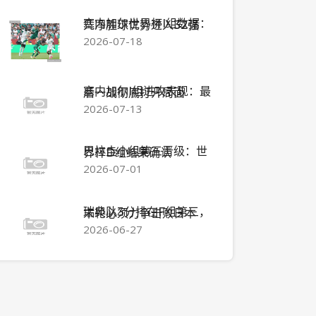
塞内加尔世界杯I组数据：凭净胜球优势进入32强
2026-07-18
塞内加尔I组进攻表现：最后一战彻底打开局面
2026-07-13
巴拉圭小组第三晋级：世界杯D组结果确认
2026-07-01
瑞典队3分排在F组第三，末轮必须力争击败日本
2026-06-27