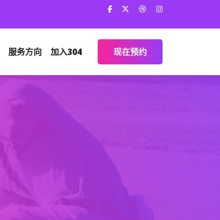
服务方向
加入
304
现在预约