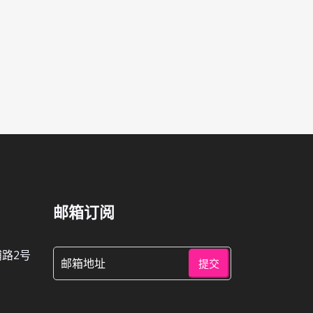
邮箱订阅
路2号
提交