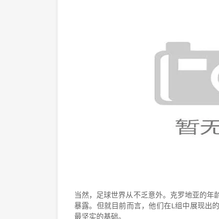
当然，足球世界从不乏意外。克罗地亚的年
暴露。但就目前而言，他们在L组中展现出
最坚实的基础。