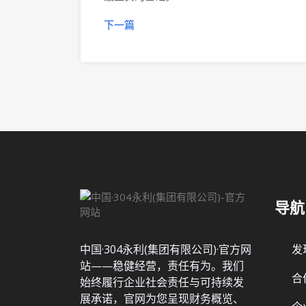
下一篇
导航
中国·304永利(集团有限公司)·官方网
发
站——稳健经营，责任有为。我们
合
始终履行企业社会责任与可持续发
展承诺，官网为您呈现财务概览、