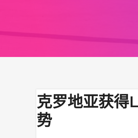
克罗地亚获得
势