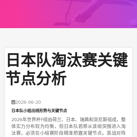
日本队淘汰赛关键
节点分析
2026-06-20
日本队小组出线形势与关键节点
2026年世界杯F组由荷兰、日本、瑞典和突尼斯组成，整
体实力分布较为均衡，但日本队若想从该组突围进入淘
汰赛，必须在小组赛阶段精准把握关键节点。首战对阵