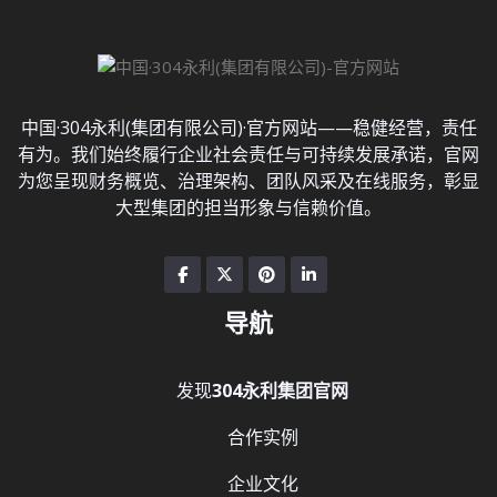
中国·304永利(集团有限公司)·官方网站——稳健经营，责任
有为。我们始终履行企业社会责任与可持续发展承诺，官网
为您呈现财务概览、治理架构、团队风采及在线服务，彰显
大型集团的担当形象与信赖价值。
导航
发现
304永利集团官网
合作实例
企业文化