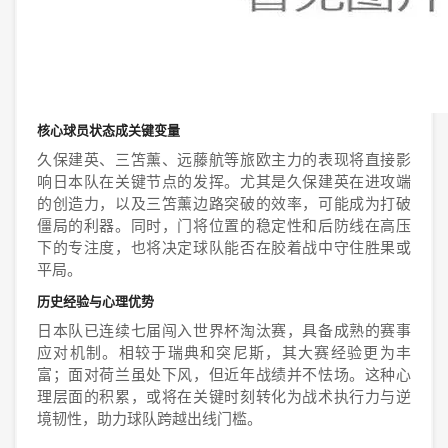
核心球员状态成关键变量
久保建英、三笘薰、远藤航等旅欧主力的表现将直接影
响日本队在关键节点的发挥。尤其是久保建英在进攻端
的创造力，以及三笘薰边路突破的效率，可能成为打破
僵局的利器。同时，门将位置的稳定性和后防线在高压
下的专注度，也将决定球队能否在胶着战中守住胜果或
平局。
历史经验与心理优势
日本队已连续七届闯入世界杯淘汰赛，具备成熟的赛事
应对机制。相较于瑞典和突尼斯，其大赛经验更为丰
富；面对荷兰虽处下风，但近年战绩并不怯场。这种心
理层面的积累，或将在关键时刻转化为战术执行力与逆
境韧性，助力球队跨越出线门槛。