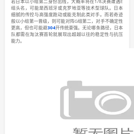
若日本以小组第二身份出线，大概率将在1/8决赛遭遇E
组头名，可能是西班牙或克罗地亚等技术型球队。日本
细腻的传控与高强度跑动或能克制此类对手。而若奇迹
般以小组第一晋级，则可能对阵G组第二，对手不确定性
更高，但也可能避
304
开传统豪强。无论哪条路径，日本
队都需在淘汰赛首轮就展现出超越以往的稳定性与抗压
能力。