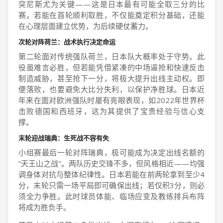
突尼斯尤为关键——这是日本最有可能全取三分的比
赛。若能在首轮顺利取胜，不仅能奠定积分基础，还能
在心理层面建立优势，为后续硬仗蓄力。
次轮对阵荷兰：战术执行决定命运
第二轮面对传统强队荷兰，日本队大概率处于守势。此
役虽难言必胜，但若能凭借紧凑的中场逼抢和快速反击
制造威胁，甚至抢下一分，将极大提升出线主动权。即
便落败，也要避免大比分失利，以保护净胜球。日本近
年来在面对欧洲强队时屡有亮眼表现，如2022年世界杯
击败德国和西班牙，这为其提供了宝贵经验与信心支
撑。
末轮迎战瑞典：生死战不容有失
小组赛最后一轮对阵瑞典，极可能成为决定出线名额的
“天王山之战”。两队历史交锋不多，但风格相近——均强
调身体对抗与整体纪律性。日本若能在前两轮拿到至少4
分，末轮只需一场平局即可确保出线；若仅积3分，则必
须全力争胜。此时球员体能、临场应变及教练排兵布阵
将成为胜负手。