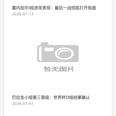
塞内加尔I组进攻表现：最后一战彻底打开局面
2026-07-13
巴拉圭小组第三晋级：世界杯D组结果确认
2026-07-01