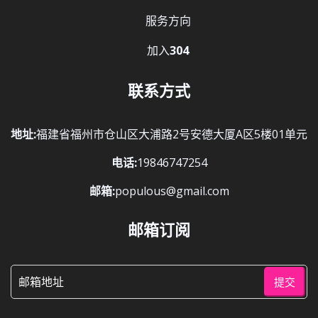
服务方向
加入
304
联系方式
地址:
福建省福州市仓山区大浦路2号安德大厦A区5楼01单元
电话:
19846747254
邮箱:
populous@gmail.com
邮箱订阅
提交