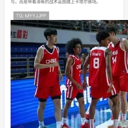
与，而是带着清晰的战术蓝图踏上卡塔尔赛场。