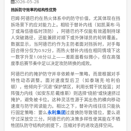
2026-05-28
挡拆防守效率的结构性优势
巴姆·阿德巴约在热火体系中的防守价值，尤其体现在挡
拆场景下的应对能力上。相较于替补内线（如凯莱布·马
丁或海伍德临时顶防），阿德巴约不仅能有效遏制持球
人突破路径，还能兼顾对顺下或外弹球员的轮转覆盖。
数据显示，当阿德巴约作为主防者面对挡拆时，对手每
回合得分仅为0.92分，而热火替补内线在相同情境下这
一数字升至1.08分以上——差距虽看似微小，但在高强
度季后赛节奏中足以决定攻防转换的成败。
阿德巴约的掩护防守并非依赖单一策略，而是根据对手
特性动态调整。面对速度型后卫（如泰瑞克·哈利伯
顿），他倾向于“沉退”保护禁区，利用长臂干扰投篮；对
阵强力内线（如安东尼·戴维斯）则选择“绕前”或快速挤过
掩护，避免被卡位。这种灵活性源于其出色的横向移动
速度与防守阅读能力。相比之下，替补内线往往只能执
行固定策略：要么
永利集团
过度换防导致错位，要么退
守过深放空三分。阿德巴约的决策多样性使其能在不牺
牲团队防守结构的前提下，压缩对手的进攻选择空间。