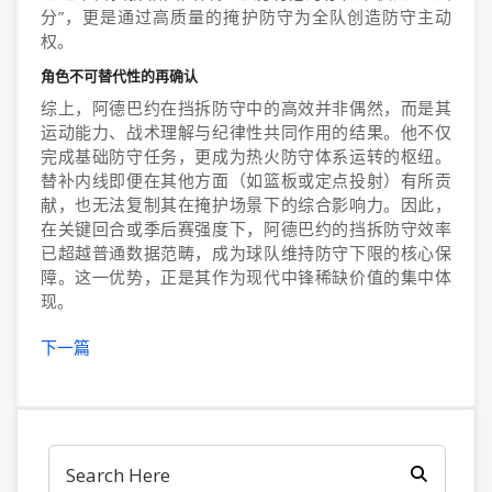
分”，更是通过高质量的掩护防守为全队创造防守主动
权。
角色不可替代性的再确认
综上，阿德巴约在挡拆防守中的高效并非偶然，而是其
运动能力、战术理解与纪律性共同作用的结果。他不仅
完成基础防守任务，更成为热火防守体系运转的枢纽。
替补内线即便在其他方面（如篮板或定点投射）有所贡
献，也无法复制其在掩护场景下的综合影响力。因此，
在关键回合或季后赛强度下，阿德巴约的挡拆防守效率
已超越普通数据范畴，成为球队维持防守下限的核心保
障。这一优势，正是其作为现代中锋稀缺价值的集中体
现。
下一篇