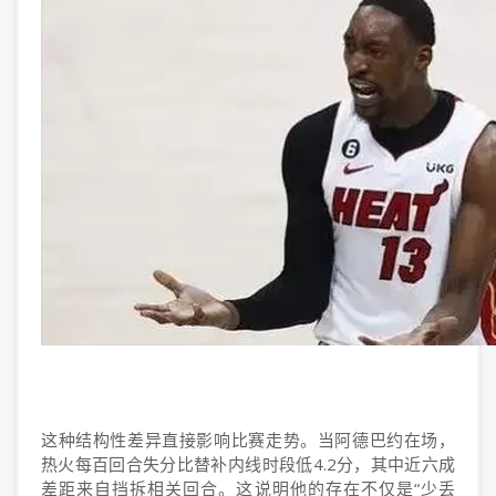
这种结构性差异直接影响比赛走势。当阿德巴约在场，
热火每百回合失分比替补内线时段低4.2分，其中近六成
差距来自挡拆相关回合。这说明他的存在不仅是“少丢