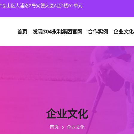
仓山区大浦路2号安德大厦A区5楼01单元
首页
发现
304永利集团官网
合作实例
企业文化
企业文化
首页
企业文化