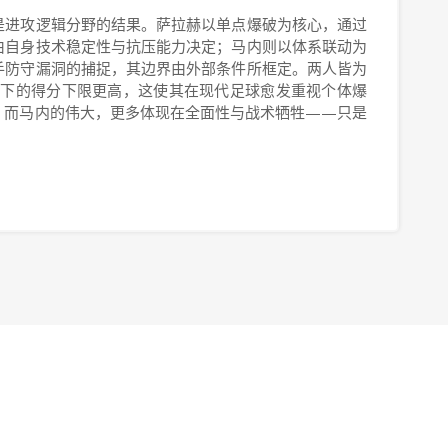
是进攻逻辑分野的结果。萨拉赫以单点爆破为核心，通过
由自身技术稳定性与抗压能力决定；马内则以体系联动为
手防守漏洞的捕捉，其边界由外部条件所框定。两人皆为
系”下的得分下限更高，这使其在现代足球愈发重视个体爆
。而马内的伟大，更多体现在全面性与战术牺牲——只是
联系方式