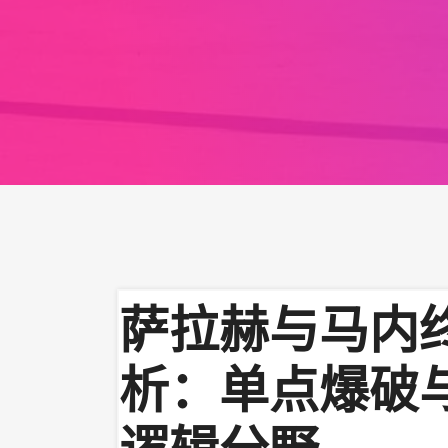
萨拉赫与马内
析：单点爆破