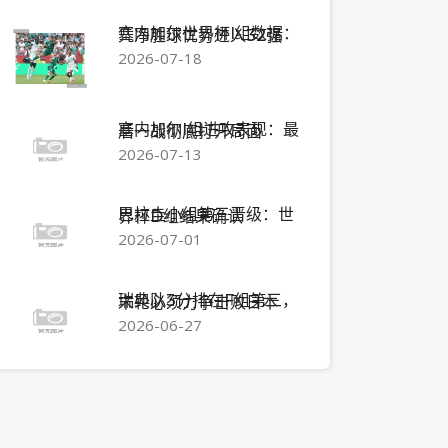
塞内加尔世界杯I组数据：凭净胜球优势进入32强
2026-07-18
塞内加尔I组进攻表现：最后一战彻底打开局面
2026-07-13
巴拉圭小组第三晋级：世界杯D组结果确认
2026-07-01
瑞典队3分排在F组第三，末轮必须力争击败日本
2026-06-27