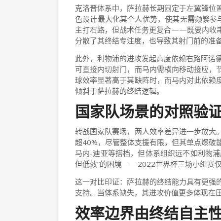
克洛普体系中，萨拉赫长期固定于左翼锋位
色设计最大化其个人优势，使其无需频繁参与
主打右路，但战术任务更复合——既要内收
分散了其终结专注度，也导致其射门前的准
此外，利物浦的进攻发起高度依赖右路阿诺
可直接内切射门，而马内需横向移动接应，
球效率显著高于其缺阵时，而马内对此依赖
倾斜于萨拉赫的终结逻辑。
国家队场景的对照验
转战国家队赛场，两人效率差异进一步放大
超40%，尽管整体支援有限，但其单点爆破
马内-迪亚等搭档，但体系组织远不如利物浦
但低效”的困境——2022世界杯三场小组赛
这一对比印证：萨拉赫的终结能力具有更强
支持。当体系缺失，其进攻价值更多体现在
效率边界由终结自主