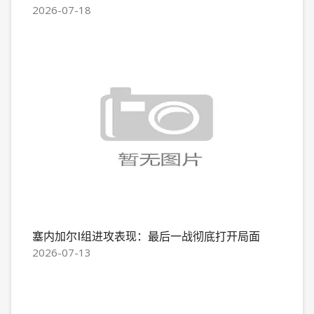
2026-07-18
塞内加尔I组进攻表现：最后一战彻底打开局面
2026-07-13