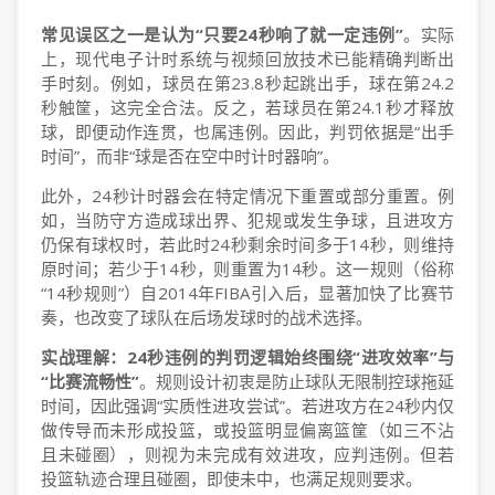
常见误区之一是认为“只要24秒响了就一定违例”
。实际
上，现代电子计时系统与视频回放技术已能精确判断出
手时刻。例如，球员在第23.8秒起跳出手，球在第24.2
秒触筐，这完全合法。反之，若球员在第24.1秒才释放
球，即便动作连贯，也属违例。因此，判罚依据是“出手
时间”，而非“球是否在空中时计时器响”。
此外，24秒计时器会在特定情况下重置或部分重置。例
如，当防守方造成球出界、犯规或发生争球，且进攻方
仍保有球权时，若此时24秒剩余时间多于14秒，则维持
原时间；若少于14秒，则重置为14秒。这一规则（俗称
“14秒规则”）自2014年FIBA引入后，显著加快了比赛节
奏，也改变了球队在后场发球时的战术选择。
实战理解：24秒违例的判罚逻辑始终围绕“进攻效率”与
“比赛流畅性”
。规则设计初衷是防止球队无限制控球拖延
时间，因此强调“实质性进攻尝试”。若进攻方在24秒内仅
做传导而未形成投篮，或投篮明显偏离篮筐（如三不沾
且未碰圈），则视为未完成有效进攻，应判违例。但若
投篮轨迹合理且碰圈，即使未中，也满足规则要求。