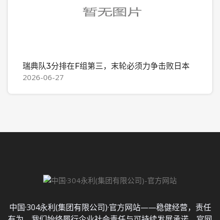
瑞典队3分排在F组第三，末轮必须力争击败日本
2026-06-27
中国·304永利(集团有限公司)·官方网站——稳健经营，责任
有为。我们始终履行企业社会责任与可持续发展承诺，官网