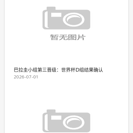
巴拉圭小组第三晋级：世界杯D组结果确认
2026-07-01