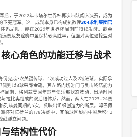
冠军后，于2022年卡塔尔世界杯再次带队闯入决赛，成为
赛的卫冕冠军。这一成就本身已构成执教传
304永利集团官
体系局限，却在2026年世界杯周期前持续发酵。截至
洲杯预选赛及友谊赛中虽保持较高胜率，但面对高位逼抢型对
显。
：核心角色的功能迁移与战术
腰身份完成7次关键传球、4次成功过人及2粒进球，实际承
巴佩则以8球荣膺金靴，其左路内切射门与反击终结能力
洲杯周期，格列兹曼因年龄与俱乐部状态波动，出场时间
与拉比奥组成的双后腰体系。然而，两人在2023–24赛
格列兹曼同期的5次，反映出组织创造力的断层。姆巴佩
欧洲杯对阵荷兰的1/8决赛中，其触球区域向中圈后移12
出锋线孤立问题。
口与结构性代价