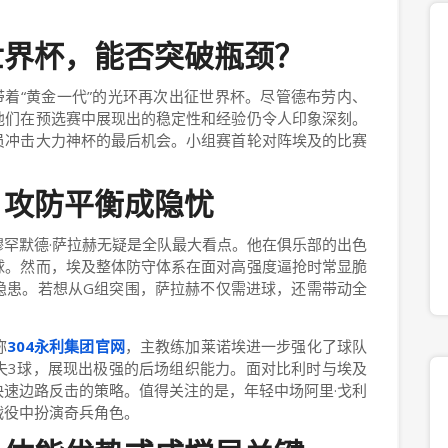
世界杯，能否突破瓶颈？
着“黄金一代”的光环再次出征世界杯。尽管德布劳内、
他们在预选赛中展现出的稳定性和经验仍令人印象深刻。
员冲击大力神杯的最后机会。小组赛首轮对阵埃及的比赛
，攻防平衡成隐忧
罕默德·萨拉赫无疑是全队最大看点。他在俱乐部的出色
球。然而，埃及整体防守体系在面对高强度逼抢时常显脆
隐患。若想从G组突围，萨拉赫不仅需进球，还需带动全
称
304永利集团官网
，主教练加莱诺埃进一步强化了球队
失3球，展现出极强的后场组织能力。面对比利时与埃及
速边路反击的策略。值得关注的是，年轻中场阿里·戈利
战役中扮演奇兵角色。