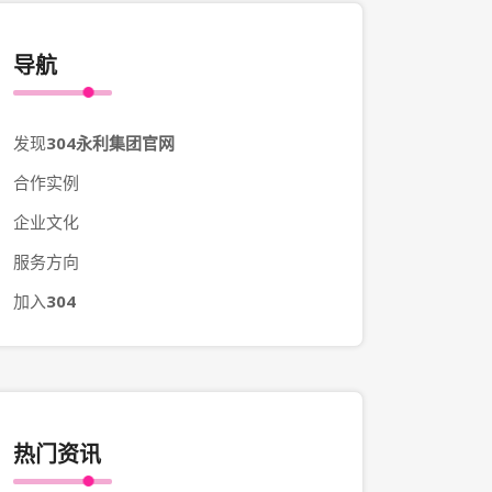
导航
发现
304永利集团官网
合作实例
企业文化
服务方向
加入
304
热门资讯