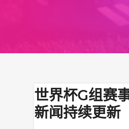
世界杯G组赛
新闻持续更新