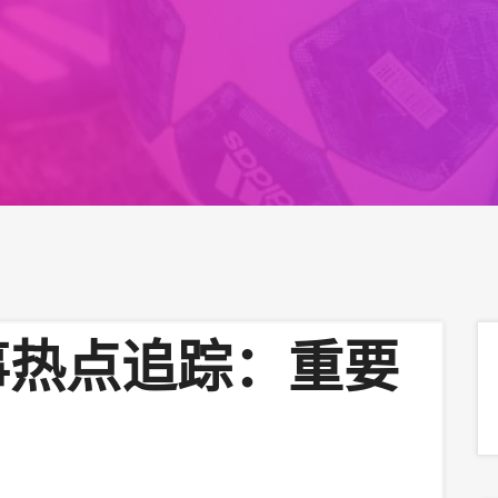
事热点追踪：重要