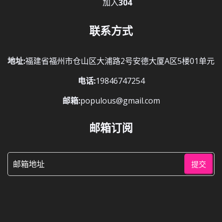
加入
304
联系方式
地址:
福建省福州市仓山区大浦路2号安德大厦A区5楼01单元
电话:
19846747254
邮箱:
populous@gmail.com
邮箱订阅
提交