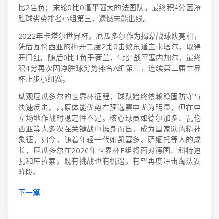
比2告负；末轮0比0逼平强大的法国队。最终积4分因净
胜球劣势排名小组第三，遗憾未能出线。
2022年卡塔尔世界杯，厄瓜多尔作为揭幕战球队亮相，
凭借瓦伦西亚的梅开二度2比0击败东道主卡塔尔，取得
开门红。随后0比1负于荷兰，1比1战平塞内加尔，最终
积4分再次因净胜球劣势排名A组第三，连续第二届世界
杯止步小组赛。
纵观厄瓜多尔的世界杯征程，球队始终依赖稳固防守与
快速反击，高原体能优势在预选赛中尤为明显，但在中
立场地作战时稳定性不足。核心球员如德尔加多、瓦伦
西亚等人多次在关键战中挺身而出，成为国家队的精神
象征。如今，随着年轻一代如凯塞多、萨缅托等人的成
长，厄瓜多尔在2026年世界杯E组将面对德国、科特迪
瓦和库拉索，既有挑战也有机遇，有望再度冲击淘汰赛
阶段。
下一篇