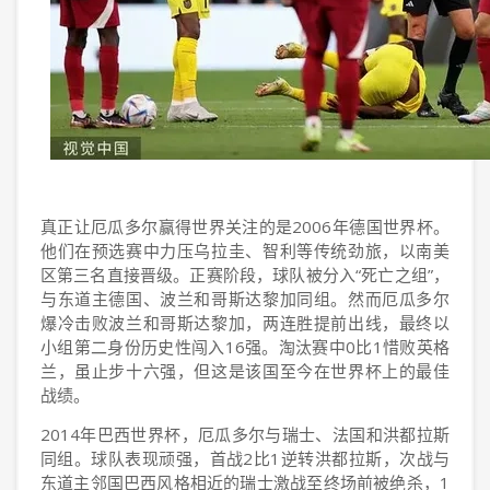
真正让厄瓜多尔赢得世界关注的是2006年德国世界杯。
他们在预选赛中力压乌拉圭、智利等传统劲旅，以南美
区第三名直接晋级。正赛阶段，球队被分入“死亡之组”，
与东道主德国、波兰和哥斯达黎加同组。然而厄瓜多尔
爆冷击败波兰和哥斯达黎加，两连胜提前出线，最终以
小组第二身份历史性闯入16强。淘汰赛中0比1惜败英格
兰，虽止步十六强，但这是该国至今在世界杯上的最佳
战绩。
2014年巴西世界杯，厄瓜多尔与瑞士、法国和洪都拉斯
同组。球队表现顽强，首战2比1逆转洪都拉斯，次战与
东道主邻国巴西风格相近的瑞士激战至终场前被绝杀，1