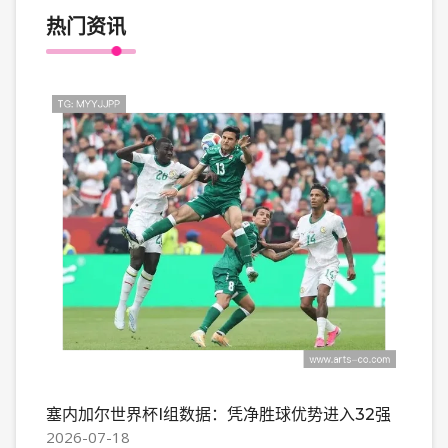
热门资讯
塞内加尔世界杯I组数据：凭净胜球优势进入32强
2026-07-18