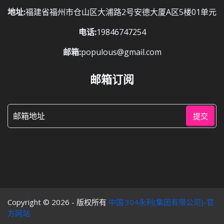
地址:
福建省福州市仓山区大浦路2号安德大厦A区5楼01单元
电话:
19846747254
邮箱:
populous@gmail.com
邮箱订阅
提交
Copyright © 2026 - 版权所有
中国·304永利(集团有限公司)-官
方网站