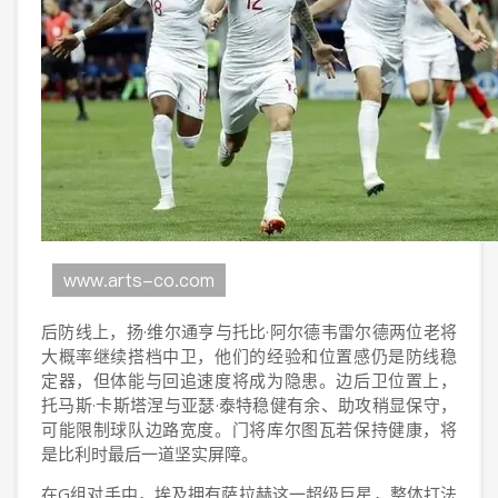
后防线上，扬·维尔通亨与托比·阿尔德韦雷尔德两位老将
大概率继续搭档中卫，他们的经验和位置感仍是防线稳
定器，但体能与回追速度将成为隐患。边后卫位置上，
托马斯·卡斯塔涅与亚瑟·泰特稳健有余、助攻稍显保守，
可能限制球队边路宽度。门将库尔图瓦若保持健康，将
是比利时最后一道坚实屏障。
在G组对手中，埃及拥有萨拉赫这一超级巨星，整体打法