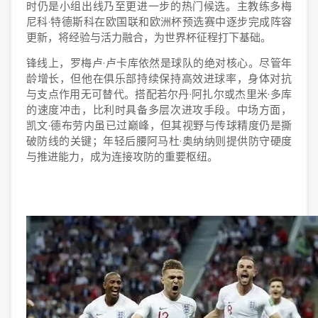
时仍是小组出线乃至更进一步的热门候选。主教练多梅
尼科·特德斯科在欧国联和欧洲杯预选赛中逐步完成阵容
更新，将经验与活力融合，为世界杯征程打下基础。
锋线上，罗梅卢·卢卡库依然是球队的绝对核心。尽管年
龄增长，但他在俱乐部持续保持高效进球率，身体对抗
与支点作用无可替代。搭配若尔丹·阿扎尔或杰里米·多库
的速度冲击，比利时具备多层次进攻手段。中场方面，
凯文·德布劳内虽已过巅峰，但其视野与传球精度仍是撕
破防线的关键；年轻后腰阿马杜·奥纳纳则提供防守硬度
与推进能力，成为连接攻防的重要枢纽。